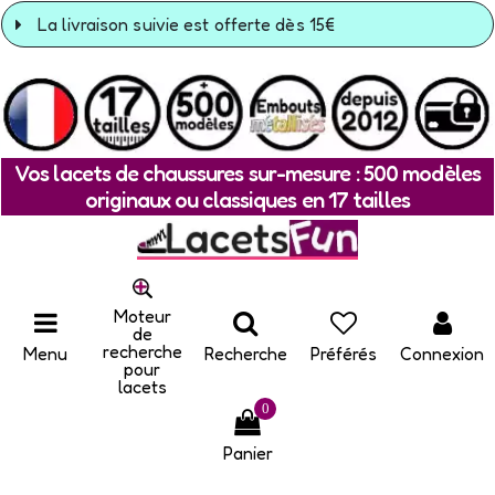
La livraison suivie est offerte dès 15€
Vos lacets de chaussures sur-mesure : 500 modèles
originaux ou classiques en 17 tailles
Moteur
de
recherche
Menu
Recherche
Préférés
Connexion
pour
lacets
0
Panier