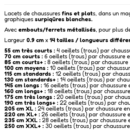
Lacets de chaussures
fins et plat
s, dans un ma
graphiques
surpiqûres blanches.
Avec
embouts/ferrets métallisés
, pour plus d
Largeur
0.9 cm
x
14
tailles / longueurs différ
55 cm très courts :
4 oeillets (trous) par chaus
70 cm courts :
6 oeillets (trous) par chaussure 
85 cm courts+ :
8 oeillets (trous) par chaussure
100 cm moyens :
10 oeillets (trous) par chaussu
115 cm standards :
12 oeillets (trous) par chaus
130 cm standards+ :
14 oeillets (trous) par cha
145 cm longs :
16 oeillets (trous) par chaussure 
160 cm longs+ :
18 oeillets (trous) par chaussur
175 cm très longs :
20 oeillets (trous) par chau
190 cm très longs+ :
22 oeillets (trous) par cha
205 cm XL :
24 oeillets (trous) par chaussure en
220 cm XL+ :
26 oeillets (trous) par chaussure 
235 cm XXL :
28 oeillets (trous) par chaussure 
250 cm XXL+ :
30 oeillets (trous) par chaussure