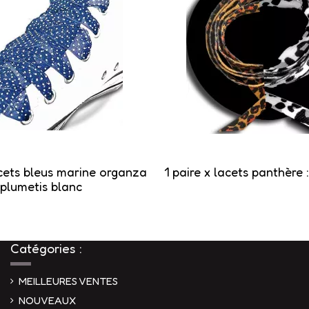
acets bleus marine organza
1 paire x lacets panthère
plumetis blanc
Catégories :
MEILLEURES VENTES
NOUVEAUX