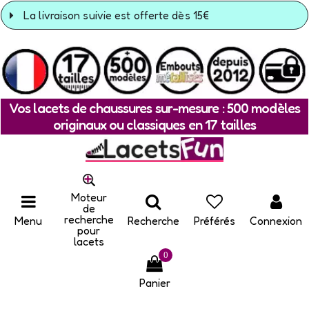
La livraison suivie est offerte dès 15€
Vos lacets de chaussures sur-mesure : 500 modèles
originaux ou classiques en 17 tailles
Moteur
de
recherche
Menu
Recherche
Préférés
Connexion
pour
lacets
0
Panier