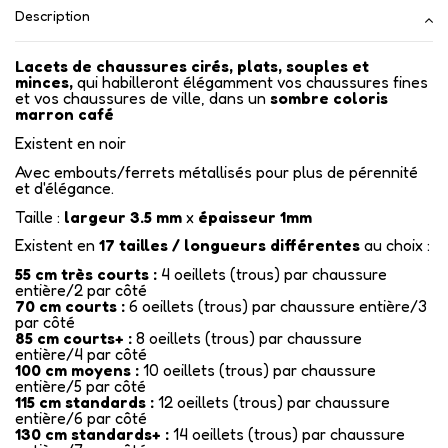
Description
Lacets de chaussures cirés, plats, souples et
minces,
qui habilleront élégamment vos chaussures fines
et vos chaussures de ville, dans un
sombre coloris
marron café
Existent en noir
Avec embouts/ferrets métallisés pour plus de pérennité
et d'élégance.
Taille :
largeur 3.5 mm
x
épaisseur 1mm
Existent en
17
tailles / longueurs différentes
au choix :
55 cm très courts :
4 oeillets (trous) par chaussure
entière/2 par côté
70 cm courts :
6 oeillets (trous) par chaussure entière/3
par côté
85 cm courts+ :
8 oeillets (trous) par chaussure
entière/4 par côté
100 cm moyens :
10 oeillets (trous) par chaussure
entière/5 par côté
115 cm standards :
12 oeillets (trous) par chaussure
entière/6 par côté
130 cm standards+ :
14 oeillets (trous) par chaussure